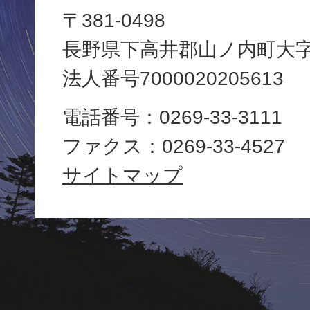
内
〒381-0498
長野県下高井郡山ノ内町大字平
町
法人番号7000020205613
役
電話番号：0269-33-3111
場
ファクス：0269-33-4527
Yamanouchi
サイトマップ
Town