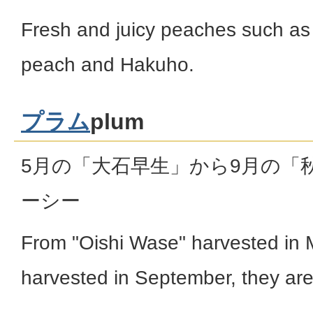
Fresh and juicy peaches such a
peach and Hakuho.
プラム
plum
5月の「大石早生」から9月の「
ーシー
From "Oishi Wase" harvested in 
harvested in September, they are 