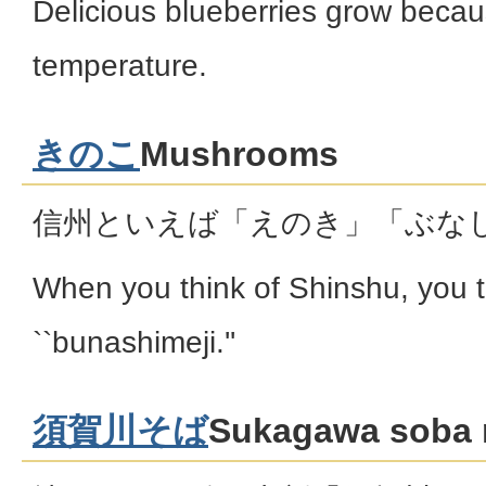
Delicious blueberries grow becaus
temperature.
きのこ
Mushrooms
信州といえば「えのき」「ぶな
When you think of Shinshu, you th
``bunashimeji.''
須賀川そば
Sukagawa soba 