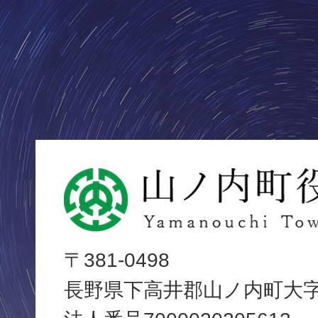
山
ノ
内
〒381-0498
長野県下高井郡山ノ内町大字平
町