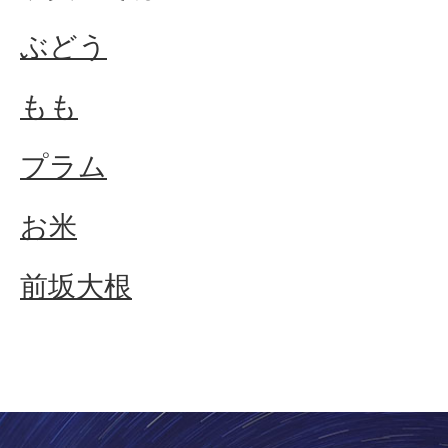
ぶどう
もも
プラム
お米
前坂大根