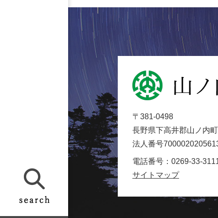
山
ノ
内
〒381-0498
町
長野県下高井郡山ノ内町大
役
法人番号700002020561
場
Yamanouchi
電話番号：0269-33-311
Town
サイトマップ