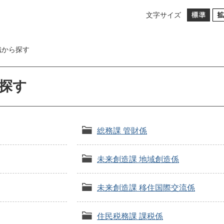
文字サイズ
織から探す
探す
総務課 管財係
未来創造課 地域創造係
未来創造課 移住国際交流係
住民税務課 課税係