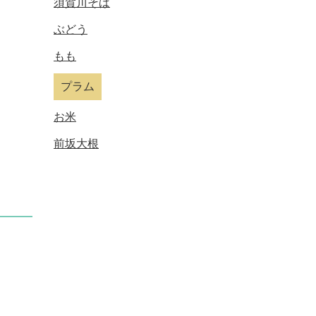
須賀川そば
ぶどう
もも
プラム
お米
前坂大根