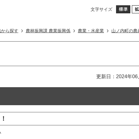
文字サイズ
織から探す
農林振興課 農業振興係
農業・水産業
山ノ内町の農
更新日：2024年06
こ！
い