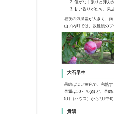
傷がなく張りと弾力
甘い香りがたち、果
昼夜の気温差が大きく、雨
山ノ内町では、数種類のプ
大石早生
果肉は淡い黄色で、完熟す
果重は50～70gほど。
5月（ハウス）から7月中旬
貴陽