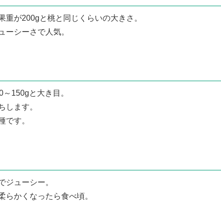
果重が200gと桃と同じくらいの大きさ。
ューシーさで人気。
～150gと大き目。
ちします。
種です。
でジューシー。
柔らかくなったら食べ頃。