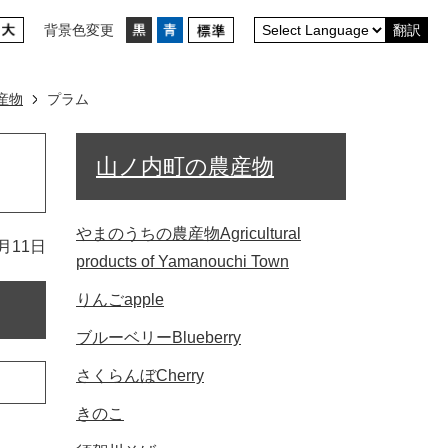
背景色変更
翻訳
産物
プラム
山ノ内町の農産物
やまのうちの農産物Agricultural
月11日
products of Yamanouchi Town
りんごapple
ブルーベリーBlueberry
さくらんぼCherry
きのこ