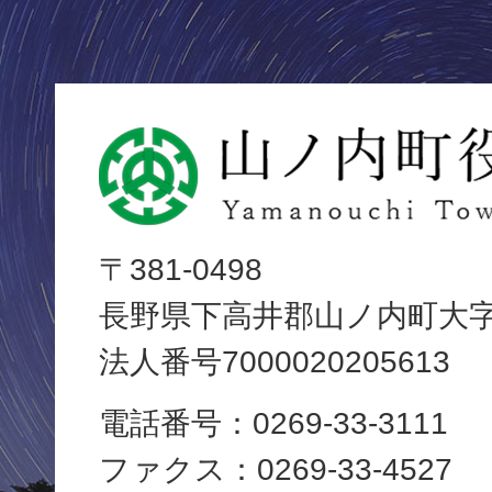
山
ノ
内
〒381-0498
長野県下高井郡山ノ内町大字平
町
法人番号7000020205613
役
電話番号：0269-33-3111
場
ファクス：0269-33-4527
Yamanouchi