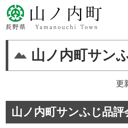
山ノ内町サン
更
山ノ内町サンふじ品評