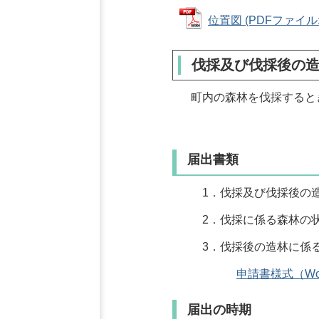
位置図 (PDFファイル: 
伐採及び伐採後の
町内の森林を伐採すると
届出書類
1．伐採及び伐採後の
2．伐採に係る森林の
3．伐採後の造林に係る
申請書様式（Wo
届出の時期