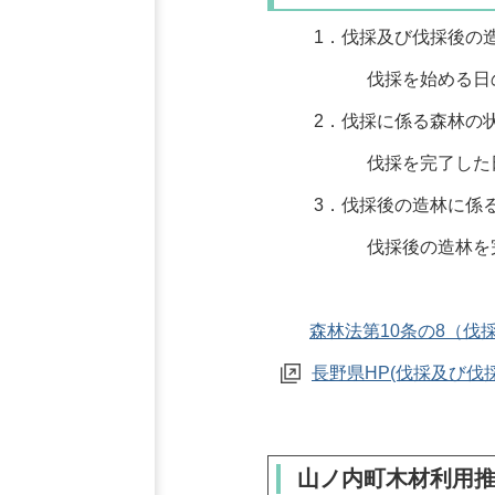
1．伐採及び伐採後の造
伐採を始める日の90
2．伐採に係る森林の状
伐採を完了した日か
3．伐採後の造林に係る
伐採後の造林を完了し
森林法第10条の8（伐
長野県HP(伐採及び伐
山ノ内町木材利用