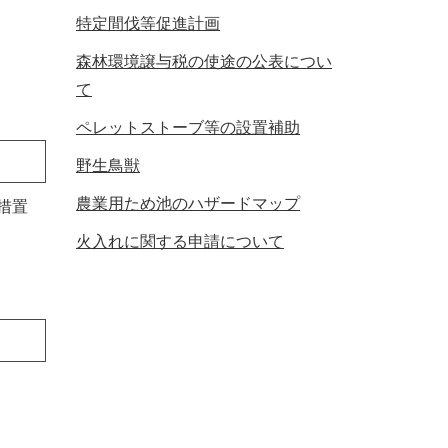
特定間伐等促進計画
森林環境譲与税の使途の公表につい
て
ペレットストーブ等の設置補助
野生鳥獣
農業用ため池のハザードマップ
措置
火入れに関する申請について