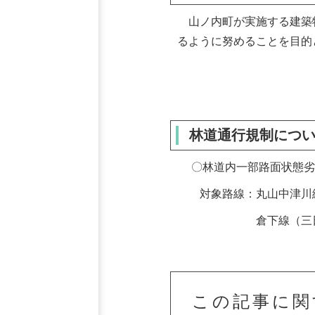
山ノ内町が実施する建築
るように努めることを目的
林道通行規制につ
〇林道内一部路面状態劣
対象路線：丸山中津川線
倉下線（三日月池・
この記事に関