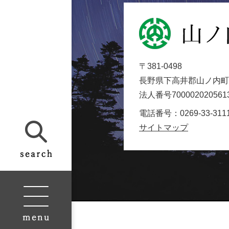
山
ノ
内
〒381-0498
町
長野県下高井郡山ノ内町大
役
法人番号700002020561
場
Yamanouchi
電話番号：0269-33-311
Town
サイトマップ