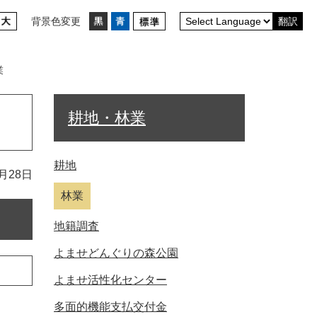
背景色変更
翻訳
業
耕地・林業
耕地
月28日
林業
地籍調査
よませどんぐりの森公園
よませ活性化センター
多面的機能支払交付金