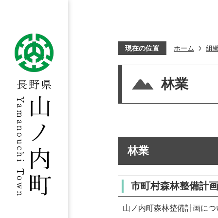
現在の位置
ホーム
組
林業
林業
市町村森林整備計
山ノ内町森林整備計画につ