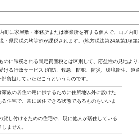
て
内町に家屋敷・事務所または事業所を有する個人で、山ノ内町
税・県民税の均等割が課税されます。(地方税法第24条第1項第
ものに課税される固定資産税とは区別して、応益性の見地より
受ける行政サービス (消防、救急、防犯、防災、環境衛生、道
、一部負担していただこうというものです。
は家族の居住の用に供するために住所地以外に設けた
ある住宅で、常に居住できる状態であるものをいいま
への貸し付けるための住宅や、現に他人が居住している
当しません。