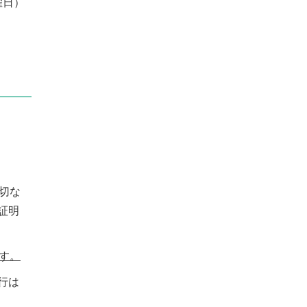
曜日）
切な
証明
ます。
行は