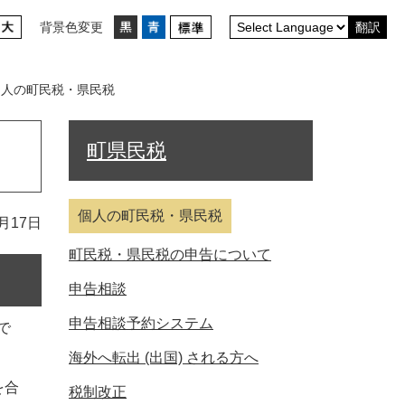
背景色変更
翻訳
個人の町民税・県民税
町県民税
個人の町民税・県民税
月17日
町民税・県民税の申告について
申告相談
申告相談予約システム
で
海外へ転出 (出国) される方へ
を合
税制改正