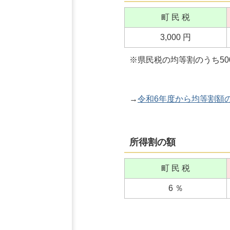
町 民 税
3,000 円
※県民税の均等割のうち5
→
令和6年度から均等割額
所得割の額
町 民 税
6 ％