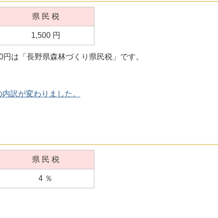
県 民 税
1,500 円
00円は「長野県森林づくり県民税」です。
の内訳が変わりました。
県 民 税
4 ％