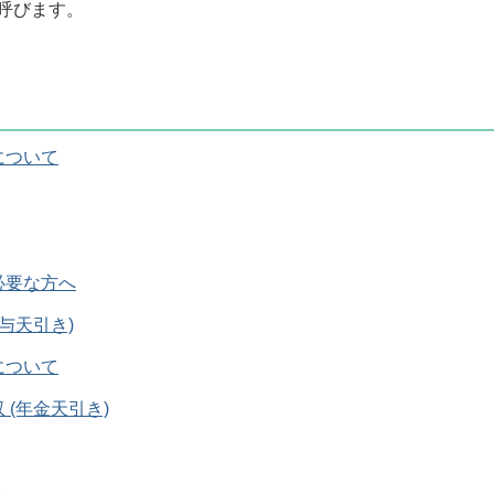
呼びます。
について
必要な方へ
与天引き)
について
(年金天引き)
へ