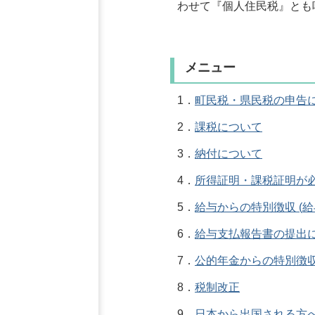
わせて『個人住民税』とも
メニュー
1．
町民税・県民税の申告
2．
課税について
3．
納付について
4．
所得証明・課税証明が
5．
給与からの特別徴収 (給
6．
給与支払報告書の提出
7．
公的年金からの特別徴収 
8．
税制改正
9．
日本から出国される方