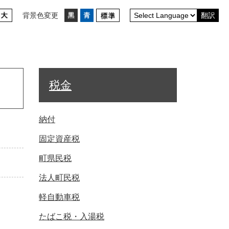
背景色変更
翻訳
税金
納付
固定資産税
町県民税
法人町民税
軽自動車税
たばこ税・入湯税