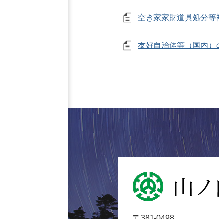
空き家家財道具処分等
友好自治体等（国内）
山
ノ
内
〒381-0498