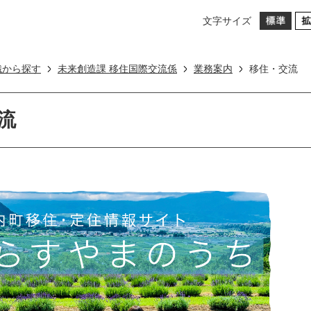
文字サイズ
織から探す
未来創造課 移住国際交流係
業務案内
移住・交流
流