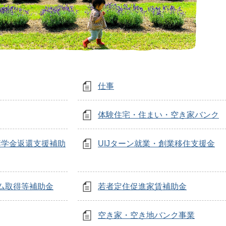
仕事
体験住宅・住まい・空き家バンク
奨学金返還支援補助
UIJターン就業・創業移住支援金
ム取得等補助金
若者定住促進家賃補助金
空き家・空き地バンク事業