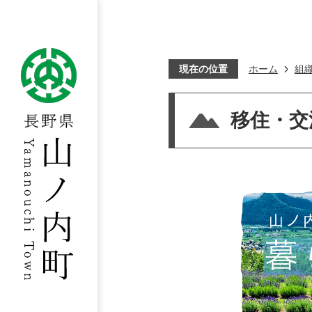
現在の位置
ホーム
組
移住・交