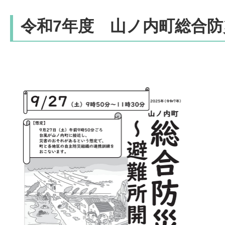
令和7年度 山ノ内町総合