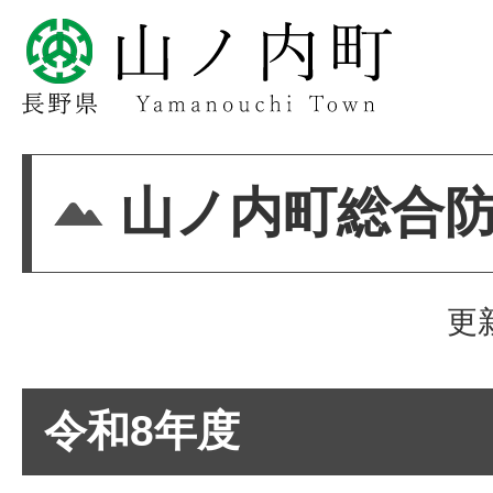
山ノ内町総合
更
令和8年度