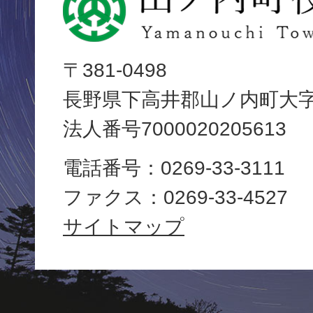
ノ
内
〒381-0498
長野県下高井郡山ノ内町大字平
町
法人番号7000020205613
役
電話番号：0269-33-3111
場
ファクス：0269-33-4527
Yamanouchi
サイトマップ
Town