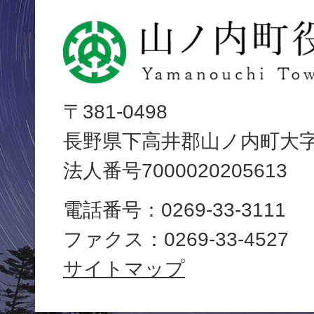
山
ノ
内
〒381-0498
長野県下高井郡山ノ内町大字平
町
法人番号7000020205613
役
電話番号：0269-33-3111
場
ファクス：0269-33-4527
Yamanouchi
サイトマップ
Town