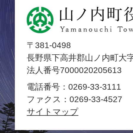
山
ノ
内
〒381-0498
長野県下高井郡山ノ内町大字平
町
法人番号7000020205613
役
電話番号：0269-33-3111
場
ファクス：0269-33-4527
Yamanouchi
サイトマップ
Town