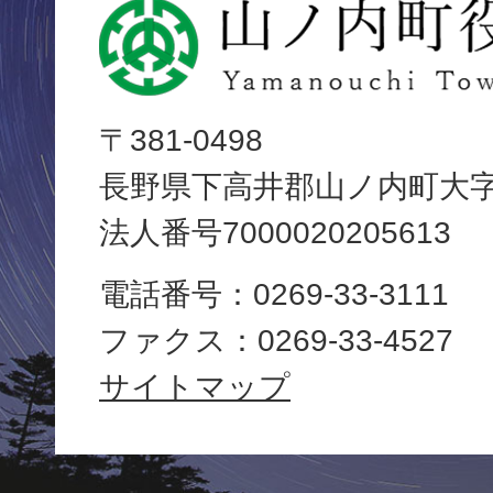
山
ノ
内
〒381-0498
長野県下高井郡山ノ内町大字平
町
法人番号7000020205613
役
電話番号：0269-33-3111
場
ファクス：0269-33-4527
Yamanouchi
サイトマップ
Town