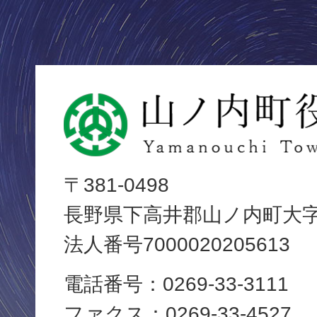
山
ノ
内
〒381-0498
長野県下高井郡山ノ内町大字平
町
法人番号7000020205613
役
電話番号：0269-33-3111
場
ファクス：0269-33-4527