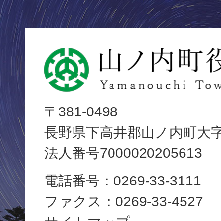
山
ノ
内
〒381-0498
長野県下高井郡山ノ内町大字平
町
法人番号7000020205613
役
電話番号：0269-33-3111
場
ファクス：0269-33-4527
Yamanouchi