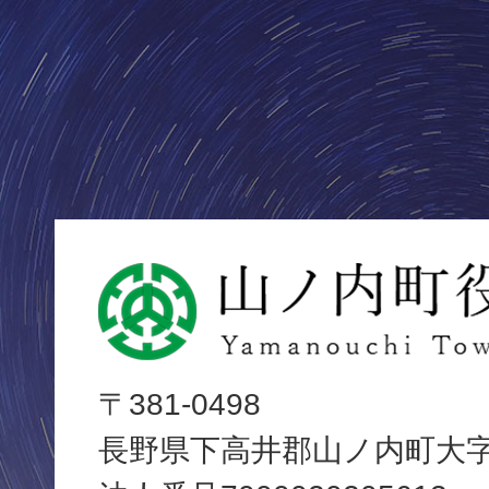
山
ノ
内
〒381-0498
長野県下高井郡山ノ内町大字平
町