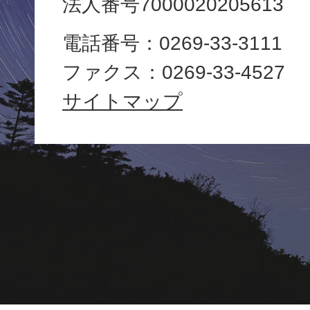
法人番号7000020205613
役
電話番号：0269-33-3111
場
ファクス：0269-33-4527
Yamanouchi
サイトマップ
Town