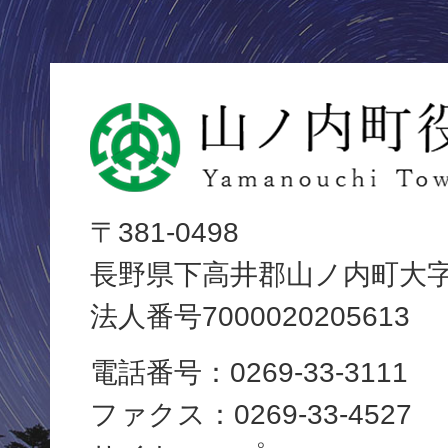
山
ノ
内
〒381-0498
長野県下高井郡山ノ内町大字平
町
法人番号7000020205613
役
電話番号：0269-33-3111
場
ファクス：0269-33-4527
Yamanouchi