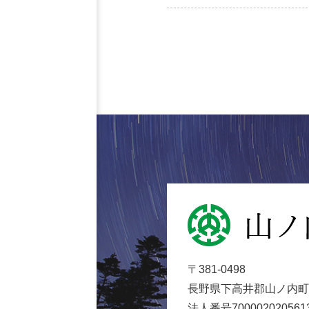
山
ノ
内
〒381-0498
町
長野県下高井郡山ノ内町大
役
法人番号700002020561