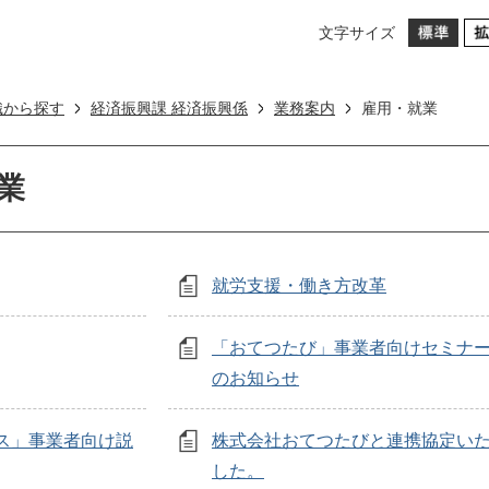
文字サイズ
織から探す
経済振興課 経済振興係
業務案内
雇用・就業
業
就労支援・働き方改革
「おてつたび」事業者向けセミナー
のお知らせ
ス」事業者向け説
株式会社おてつたびと連携協定い
した。