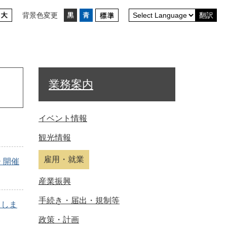
背景色変更
翻訳
業務案内
イベント情報
観光情報
雇用・就業
 開催
産業振興
手続き・届出・規制等
たしま
政策・計画