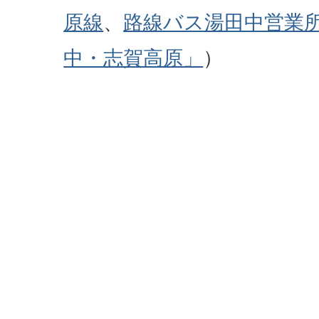
原線
、
路線バス湯田中営業
中・志賀高原」
）