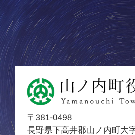
山
ノ
内
〒381-0498
長野県下高井郡山ノ内町大字平
町