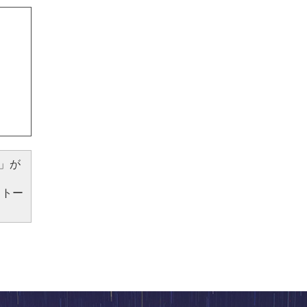
）」が
ストー