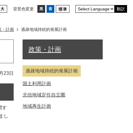
背景色変更
翻訳
策・計画
過疎地域持続的発展計画
政策・計画
過疎地域持続的発展計画
月23日
国土利用計画
北信地域定住自立圏
地域再生計画
関す
まし