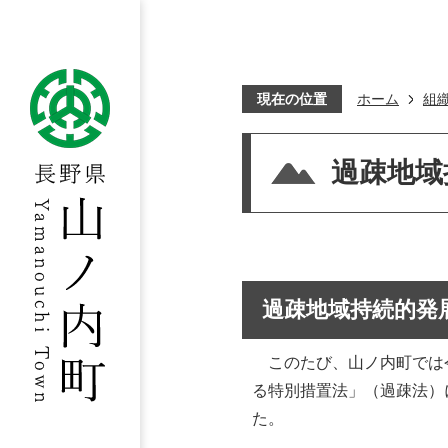
現在の位置
ホーム
組
過疎地域
過疎地域持続的発
このたび、山ノ内町では令
る特別措置法」（過疎法）
た。