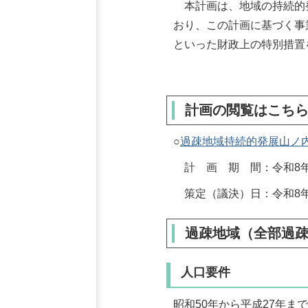
本計画は、地域の持続的
おり、この計画に基づく事
といった財政上の特別措置
計画の閲覧はこち
○
過疎地域持続的発展山ノ内町計
計 画 期 間：令和8年4
策定（議決）日：令和8年
過疎地域（全部過
人口要件
昭和50年から平成27年ま