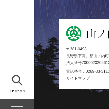
山
ノ
内
〒381-0498
町
長野県下高井郡山ノ内町大
役
法人番号700002020561
場
Yamanouchi
電話番号：0269-33-311
Town
サイトマップ