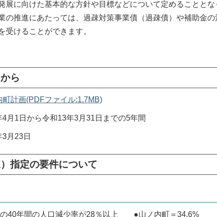
発展に向けた基本的な方針や目標などについて定めることとな
業の推進にあたっては、過疎対策事業債（過疎債）や補助金の
を受けることができます。
らから
画(PDFファイル:1.7MB)
月1日から令和13年3月31日までの5年間
3月23日
疎）指定の要件について
での40年間の人口減少率が28％以上 ●山ノ内町＝34.6%