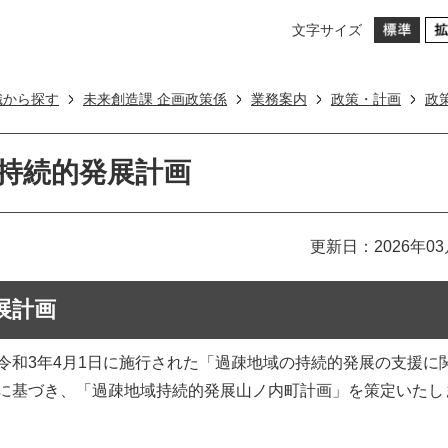
文字サイズ
織から探す
未来創造課 企画政策係
業務案内
政策・計画
政
持続的発展計画
更新日：2026年03
展計画
和3年4月1日に施行された「過疎地域の持続的発展の支援に
に基づき、「過疎地域持続的発展山ノ内町計画」を策定いたし