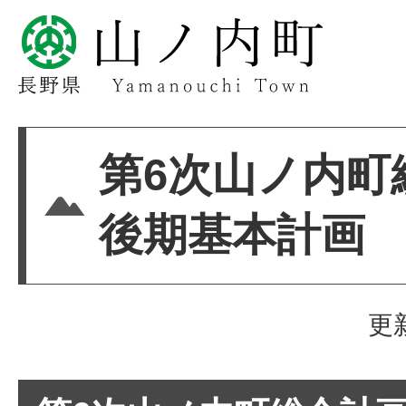
第6次山ノ内
後期基本計画
更