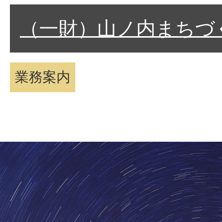
（一財）山ノ内まちづ
業務案内