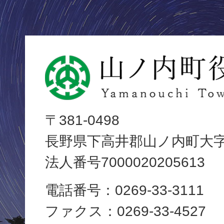
山
ノ
内
〒381-0498
長野県下高井郡山ノ内町大字平
町
法人番号7000020205613
役
電話番号：0269-33-3111
場
ファクス：0269-33-4527
Yamanouchi