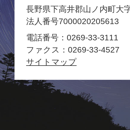
長野県下高井郡山ノ内町大字平
町
法人番号7000020205613
役
電話番号：0269-33-3111
場
ファクス：0269-33-4527
Yamanouchi
サイトマップ
Town