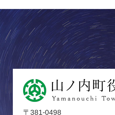
山
ノ
内
〒381-0498