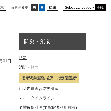
背景色変更
翻訳
防災・消防
防災
月01日
消防・救急
指定緊急避難場所・指定避難所
山ノ内町総合防災訓練
マイ・タイムライン
避難確保計画(要配慮者利用施設)