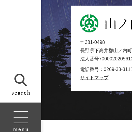
山
ノ
内
〒381-0498
町
長野県下高井郡山ノ内町大
役
法人番号700002020561
場
Yamanouchi
電話番号：0269-33-311
Town
サイトマップ