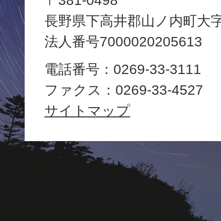
〒381-0498
長野県下高井郡山ノ内町大字平
町
法人番号7000020205613
役
電話番号：0269-33-3111
場
ファクス：0269-33-4527
Yamanouchi
サイトマップ
Town