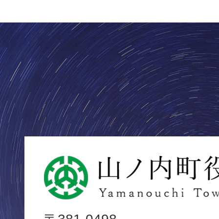
山
ノ
内