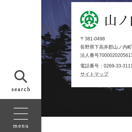
山
ノ
内
〒381-0498
町
長野県下高井郡山ノ内町大
役
法人番号700002020561
場
Yamanouchi
電話番号：0269-33-311
Town
サイトマップ