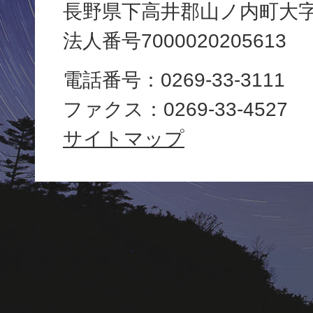
長野県下高井郡山ノ内町大字平
町
法人番号7000020205613
役
電話番号：0269-33-3111
場
ファクス：0269-33-4527
Yamanouchi
サイトマップ
Town