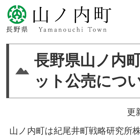
長野県山ノ内
ット公売につ
更
山ノ内町は紀尾井町戦略研究所