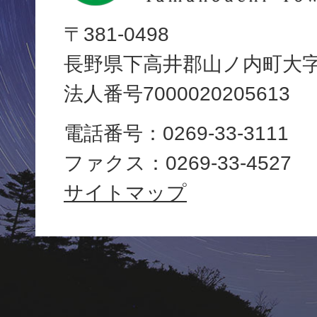
内
〒381-0498
長野県下高井郡山ノ内町大字平
町
法人番号7000020205613
役
電話番号：0269-33-3111
場
ファクス：0269-33-4527
Yamanouchi
サイトマップ
Town