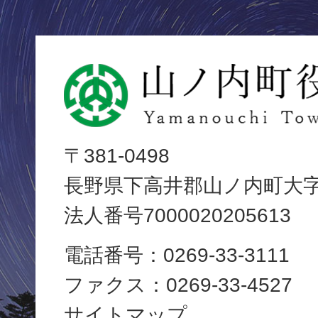
山
ノ
内
〒381-0498
長野県下高井郡山ノ内町大字平
町
法人番号7000020205613
役
電話番号：0269-33-3111
場
ファクス：0269-33-4527
Yamanouchi
サイトマップ