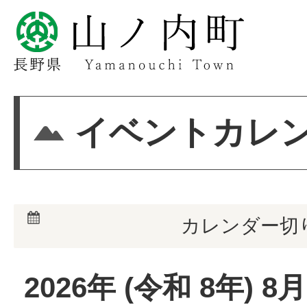
イベントカレ
カレンダー切
2026
年 (
令和
8
年)
8
月