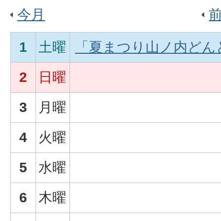
今月
1
土曜
「夏まつり山ノ内どんど
2
日曜
3
月曜
4
火曜
5
水曜
6
木曜